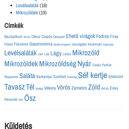
Levélsaláták
(18)
Mikrozöldek
(19)
Címkék
Ehető virágok
Fodros
Friss
Bazsalikom
Citrus
Csípős
Desszert
Borsó
Gasztronómia
Fűszeres
Főétel
Jószolgálat
Kesernyés
Iskolai program
Káposzta
Mikrozöld
Levélsaláták
Lágy
Lila
Lédús
Likőr
Nyár
Mikrozöldek
Mikrozöldség
Oxalis
Parfüm
Séf kertje
Saláta
Sarkantyú
Szeldelt
Sötétzöld
Roppanós
Szépség
Tavasz
Tél
Zöld
Vörös
Zamatos
Vékony
Édes
Ánizs
Vastag
Ősz
Élénkzöld
Üde
Küldetés