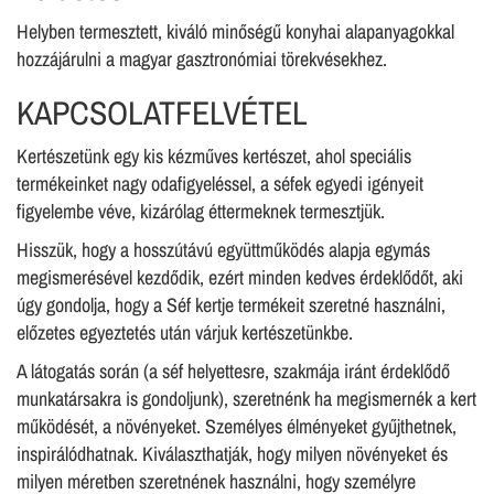
Helyben termesztett, kiváló minőségű konyhai alapanyagokkal
hozzájárulni a magyar gasztronómiai törekvésekhez.
KAPCSOLATFELVÉTEL
Kertészetünk egy kis kézműves kertészet, ahol speciális
termékeinket nagy odafigyeléssel, a séfek egyedi igényeit
figyelembe véve, kizárólag éttermeknek termesztjük.
Hisszük, hogy a hosszútávú együttműködés alapja egymás
megismerésével kezdődik, ezért minden kedves érdeklődőt, aki
úgy gondolja, hogy a Séf kertje termékeit szeretné használni,
előzetes egyeztetés után várjuk kertészetünkbe.
A látogatás során (a séf helyettesre, szakmája iránt érdeklődő
munkatársakra is gondoljunk), szeretnénk ha megismernék a kert
működését, a növényeket. Személyes élményeket gyűjthetnek,
inspirálódhatnak. Kiválaszthatják, hogy milyen növényeket és
milyen méretben szeretnének használni, hogy személyre