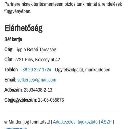
Partnereinknek térítésmentesen biztosítunk mintát a rendelések
függvényében.
Elérhetőség
Séf kertje
Cég
: Lippia Betéti Társaság
Cím
: 2721 Pilis, Kölcsey út 42.
Telefon
:
+36 20 227 1724
- Ügyfélszolgálat, munkaidőben
Email
:
sefkertje@gmail.com
Adószám
: 23934438-2-13
Cégjegyzékszám
: 13-06-065876
© Minden jog fenntartva! |
Adatkezelési tájékoztató
|
ÁSZF
|
Impresszum