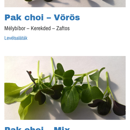
Pak choi – Vörös
Mélybíbor – Kerekded – Zaftos
Levélsaláták