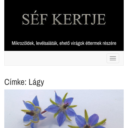
Skip
to
content
Mikrozöldek, levélsaláták, ehető virágok éttermek részére
Toggle 
Címke:
Lágy