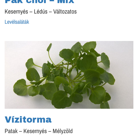
Pak choi – Mix
Kesernyés – Lédús – Változatos
Levélsaláták
Vízitorma
Patak – Kesernyés – Mélyzöld