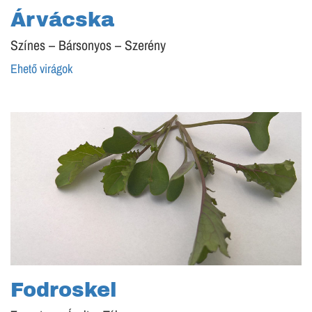
Árvácska
Színes – Bársonyos – Szerény
Ehető virágok
Fodroskel