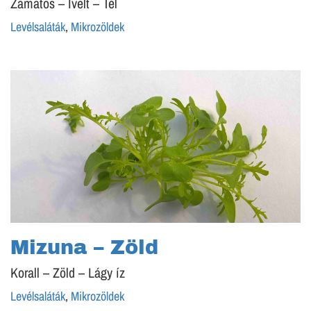
Zamatos – Ívelt – Tél
Levélsaláták
,
Mikrozöldek
Mizuna – Zöld
Korall – Zöld – Lágy íz
Levélsaláták
,
Mikrozöldek