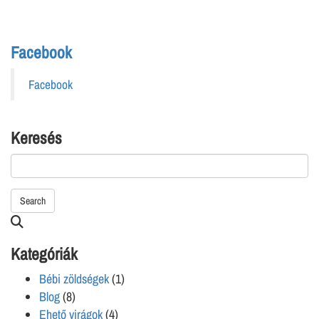
Facebook
Facebook
Keresés
Search
Searching
is
Kategóriák
in
progress
Bébi zöldségek
(1)
Blog
(8)
Ehető virágok
(4)