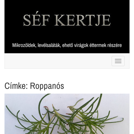
Skip
to
content
Mikrozöldek, levélsaláták, ehető virágok éttermek részére
Toggle 
Címke:
Roppanós