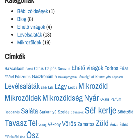
Kategóriák
in
progress
Bébi zöldségek
(1)
Blog
(8)
Ehető virágok
(4)
Levélsaláták
(18)
Mikrozöldek
(19)
Címkék
Ehető virágok
Fodros
Friss
Bazsalikom
Citrus
Csípős
Desszert
Borsó
Gasztronómia
Fűszeres
Főétel
Jószolgálat
Kesernyés
Iskolai program
Káposzta
Mikrozöld
Levélsaláták
Lágy
Lila
Lédús
Likőr
Nyár
Mikrozöldek
Mikrozöldség
Oxalis
Parfüm
Séf kertje
Saláta
Sarkantyú
Szeldelt
Sötétzöld
Roppanós
Szépség
Tavasz
Tél
Zöld
Vörös
Zamatos
Vékony
Édes
Ánizs
Vastag
Ősz
Élénkzöld
Üde