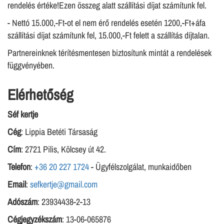
rendelés értéke!Ezen összeg alatt szállítási díjat számítunk fel.
- Nettó 15.000,-Ft-ot el nem érő rendelés esetén 1200,-Ft+áfa
szállítási díjat számítunk fel, 15.000,-Ft felett a szállítás díjtalan.
Partnereinknek térítésmentesen biztosítunk mintát a rendelések
függvényében.
Elérhetőség
Séf kertje
Cég
: Lippia Betéti Társaság
Cím
: 2721 Pilis, Kölcsey út 42.
Telefon
:
+36 20 227 1724
- Ügyfélszolgálat, munkaidőben
Email
:
sefkertje@gmail.com
Adószám
: 23934438-2-13
Cégjegyzékszám
: 13-06-065876