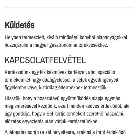
Küldetés
Helyben termesztett, kiváló minőségű konyhai alapanyagokkal
hozzájárulni a magyar gasztronómiai törekvésekhez.
KAPCSOLATFELVÉTEL
Kertészetünk egy kis kézműves kertészet, ahol speciális
termékeinket nagy odafigyeléssel, a séfek egyedi igényeit
figyelembe véve, kizárólag éttermeknek termesztjük.
Hisszük, hogy a hosszútávú együttműködés alapja egymás
megismerésével kezdődik, ezért minden kedves érdeklődőt, aki
úgy gondolja, hogy a Séf kertje termékeit szeretné használni,
előzetes egyeztetés után várjuk kertészetünkbe.
A látogatás során (a séf helyettesre, szakmája iránt érdeklődő