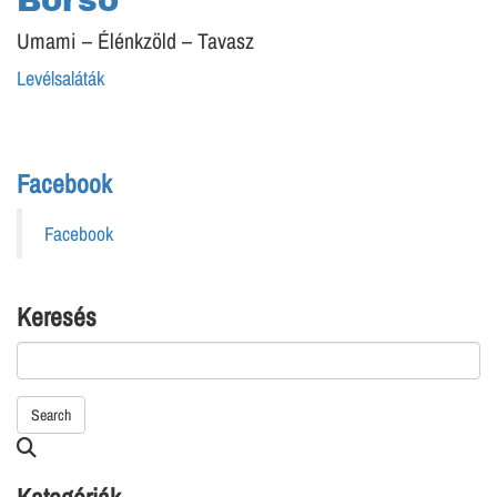
Borsó
Umami – Élénkzöld – Tavasz
Levélsaláták
Facebook
Facebook
Keresés
Search
Searching
is