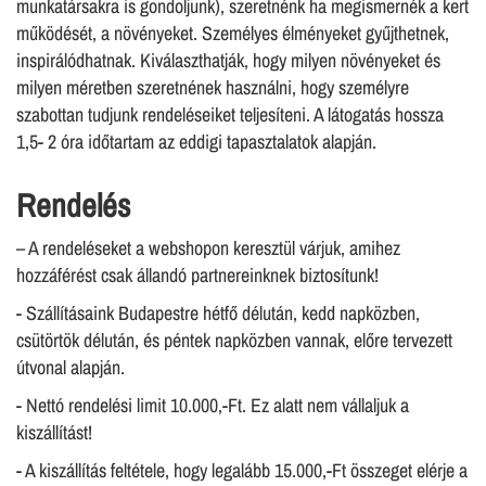
munkatársakra is gondoljunk), szeretnénk ha megismernék a kert
működését, a növényeket. Személyes élményeket gyűjthetnek,
inspirálódhatnak. Kiválaszthatják, hogy milyen növényeket és
milyen méretben szeretnének használni, hogy személyre
szabottan tudjunk rendeléseiket teljesíteni. A látogatás hossza
1,5- 2 óra időtartam az eddigi tapasztalatok alapján.
Rendelés
– A rendeléseket a webshopon keresztül várjuk, amihez
hozzáférést csak állandó partnereinknek biztosítunk!
- Szállításaink Budapestre hétfő délután, kedd napközben,
csütörtök délután, és péntek napközben vannak, előre tervezett
útvonal alapján.
- Nettó rendelési limit 10.000,-Ft. Ez alatt nem vállaljuk a
kiszállítást!
- A kiszállítás feltétele, hogy legalább 15.000,-Ft összeget elérje a