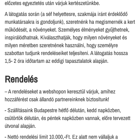
előzetes egyeztetés után várjuk kertészetünkbe.
A látogatás során (a séf helyettesre, szakmája iránt érdeklődő
munkatársakra is gondoljunk), szeretnénk ha megismernék a kert
működését, a növényeket. Személyes élményeket gyűjthetnek,
inspirálódhatnak. Kiválaszthatják, hogy milyen növényeket és
milyen méretben szeretnének használni, hogy személyre
szabottan tudjunk rendeléseiket teljesíteni. A látogatás hossza
1,5- 2 óra időtartam az eddigi tapasztalatok alapján.
Rendelés
– A rendeléseket a webshopon keresztül várjuk, amihez
hozzáférést csak állandó partnereinknek biztosítunk!
- Szállításaink Budapestre hétfő délután, kedd napközben,
csütörtök délután, és péntek napközben vannak, előre tervezett
útvonal alapján.
- Nettó rendelési limit 10.000,-Ft. Ez alatt nem vállaljuk a