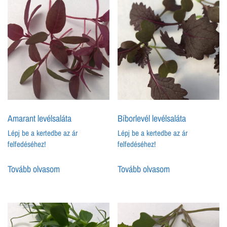
Amarant levélsaláta
Bíborlevél levélsaláta
Lépj be a kertedbe az ár
Lépj be a kertedbe az ár
felfedéséhez!
felfedéséhez!
Tovább olvasom
Tovább olvasom