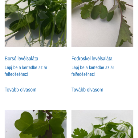
Borsó levélsaláta
Fodroskel levélsaláta
Lépj be a kertedbe az ár
Lépj be a kertedbe az ár
felfedéséhez!
felfedéséhez!
Tovább olvasom
Tovább olvasom