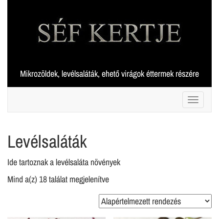
Skip
to
content
Mikrozöldek, levélsaláták, ehető virágok éttermek részére
Toggle 
Levélsaláták
Ide tartoznak a levélsaláta növények
Mind a(z) 18 találat megjelenítve