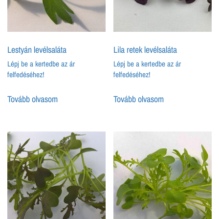
Lestyán levélsaláta
Lila retek levélsaláta
Lépj be a kertedbe az ár
Lépj be a kertedbe az ár
felfedéséhez!
felfedéséhez!
Tovább olvasom
Tovább olvasom