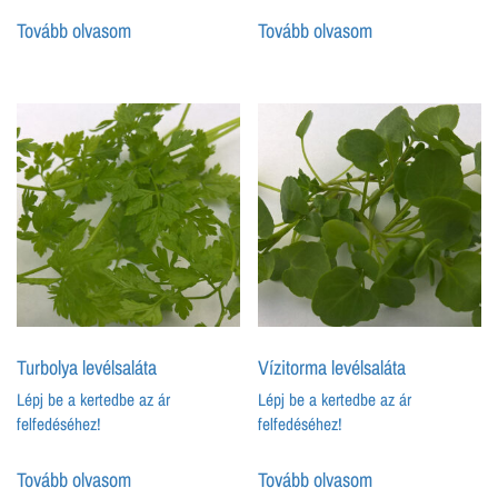
Tovább olvasom
Tovább olvasom
Turbolya levélsaláta
Vízitorma levélsaláta
Lépj be a kertedbe az ár
Lépj be a kertedbe az ár
felfedéséhez!
felfedéséhez!
Tovább olvasom
Tovább olvasom