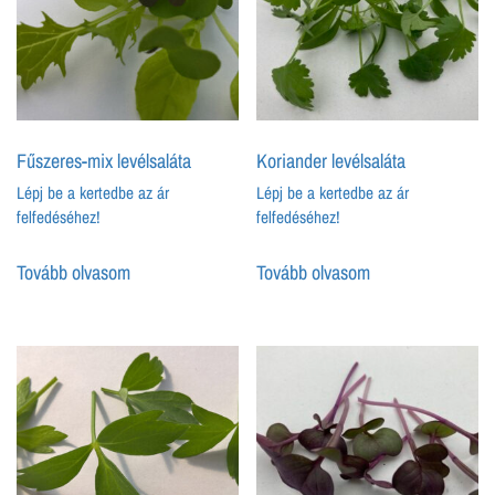
Fűszeres-mix levélsaláta
Koriander levélsaláta
Lépj be a kertedbe az ár
Lépj be a kertedbe az ár
felfedéséhez!
felfedéséhez!
Tovább olvasom
Tovább olvasom