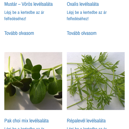
Mustár – Vörös levélsaláta
Oxalis levélsaláta
Lépj be a kertedbe az ár
Lépj be a kertedbe az ár
felfedéséhez!
felfedéséhez!
Tovább olvasom
Tovább olvasom
Pak choi mix levélsaláta
Répalevél levélsaláta
Lépj be a kertedbe az ár
Lépj be a kertedbe az ár