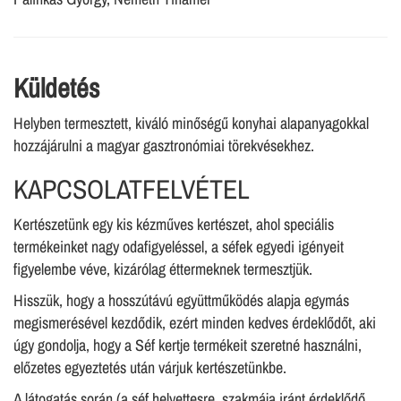
Küldetés
Helyben termesztett, kiváló minőségű konyhai alapanyagokkal
hozzájárulni a magyar gasztronómiai törekvésekhez.
KAPCSOLATFELVÉTEL
Kertészetünk egy kis kézműves kertészet, ahol speciális
termékeinket nagy odafigyeléssel, a séfek egyedi igényeit
figyelembe véve, kizárólag éttermeknek termesztjük.
Hisszük, hogy a hosszútávú együttműködés alapja egymás
megismerésével kezdődik, ezért minden kedves érdeklődőt, aki
úgy gondolja, hogy a Séf kertje termékeit szeretné használni,
előzetes egyeztetés után várjuk kertészetünkbe.
A látogatás során (a séf helyettesre, szakmája iránt érdeklődő