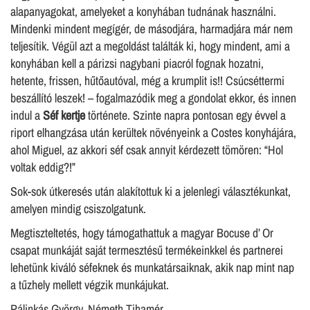
alapanyagokat, amelyeket a konyhában tudnának használni.
Mindenki mindent megígér, de másodjára, harmadjára már nem
teljesítik. Végül azt a megoldást találták ki, hogy mindent, ami a
konyhában kell a párizsi nagybani piacról fognak hozatni,
hetente, frissen, hűtőautóval, még a krumplit is!! Csúcséttermi
beszállító leszek! – fogalmazódik meg a gondolat ekkor, és innen
indul a
Séf kertje
története. Szinte napra pontosan egy évvel a
riport elhangzása után kerültek növényeink a Costes konyhájára,
ahol Miguel, az akkori séf csak annyit kérdezett tömören: “Hol
voltak eddig?!”
Sok-sok útkeresés után alakítottuk ki a jelenlegi választékunkat,
amelyen mindig csiszolgatunk.
Megtiszteltetés, hogy támogathattuk a magyar Bocuse d’ Or
csapat munkáját saját termesztésű termékeinkkel és partnerei
lehetünk kiváló séfeknek és munkatársaiknak, akik nap mint nap
a tűzhely mellett végzik munkájukat.
Pálinkás György, Németh Tihamér