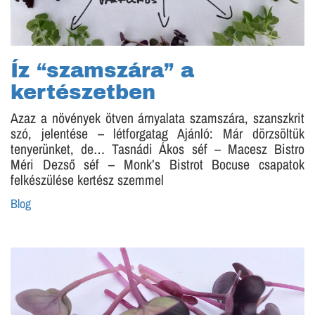
Íz “szamszára” a
kertészetben
Azaz a növények ötven árnyalata szamszára, szanszkrit
szó, jelentése – létforgatag Ajánló: Már dörzsöltük
tenyerünket, de… Tasnádi Ákos séf – Macesz Bistro
Méri Dezső séf – Monk’s Bistrot Bocuse csapatok
felkészülése kertész szemmel
Blog