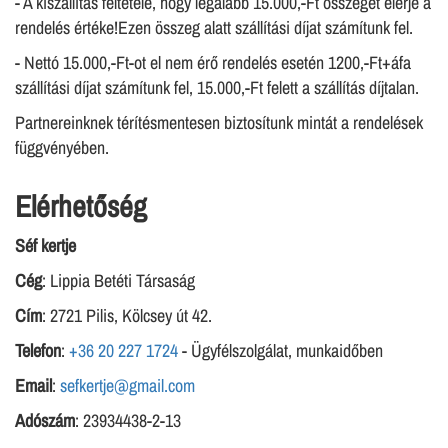
- A kiszállítás feltétele, hogy legalább 15.000,-Ft összeget elérje a
rendelés értéke!Ezen összeg alatt szállítási díjat számítunk fel.
- Nettó 15.000,-Ft-ot el nem érő rendelés esetén 1200,-Ft+áfa
szállítási díjat számítunk fel, 15.000,-Ft felett a szállítás díjtalan.
Partnereinknek térítésmentesen biztosítunk mintát a rendelések
függvényében.
Elérhetőség
Séf kertje
Cég
: Lippia Betéti Társaság
Cím
: 2721 Pilis, Kölcsey út 42.
Telefon
:
+36 20 227 1724
- Ügyfélszolgálat, munkaidőben
Email
:
sefkertje@gmail.com
Adószám
: 23934438-2-13