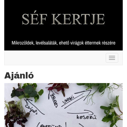
Skip
to
content
Mikrozöldek, levélsaláták, ehető virágok éttermek részére
Toggle 
Ajánló