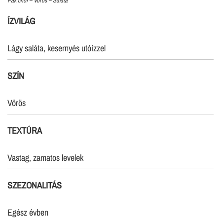
Pak choi – Vörös – Saláta
ÍZVILÁG
Lágy saláta, kesernyés utóízzel
SZÍN
Vörös
TEXTÚRA
Vastag, zamatos levelek
SZEZONALITÁS
Egész évben