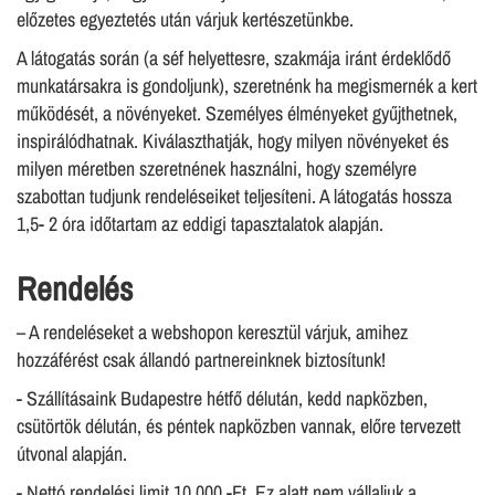
előzetes egyeztetés után várjuk kertészetünkbe.
A látogatás során (a séf helyettesre, szakmája iránt érdeklődő
munkatársakra is gondoljunk), szeretnénk ha megismernék a kert
működését, a növényeket. Személyes élményeket gyűjthetnek,
inspirálódhatnak. Kiválaszthatják, hogy milyen növényeket és
milyen méretben szeretnének használni, hogy személyre
szabottan tudjunk rendeléseiket teljesíteni. A látogatás hossza
1,5- 2 óra időtartam az eddigi tapasztalatok alapján.
Rendelés
– A rendeléseket a webshopon keresztül várjuk, amihez
hozzáférést csak állandó partnereinknek biztosítunk!
- Szállításaink Budapestre hétfő délután, kedd napközben,
csütörtök délután, és péntek napközben vannak, előre tervezett
útvonal alapján.
- Nettó rendelési limit 10.000,-Ft. Ez alatt nem vállaljuk a