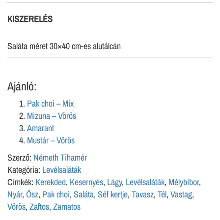
KISZERELÉS
Saláta méret 30×40 cm-es alutálcán
Ajánló:
Pak choi – Mix
Mizuna – Vörös
Amarant
Mustár – Vörös
Szerző:
Németh Tihamér
Kategória:
Levélsaláták
Címkék:
Kerekded
,
Kesernyés
,
Lágy
,
Levélsaláták
,
Mélybíbor
,
Nyár
,
Ősz
,
Pak choi
,
Saláta
,
Séf kertje
,
Tavasz
,
Tél
,
Vastag
,
Vörös
,
Zaftos
,
Zamatos