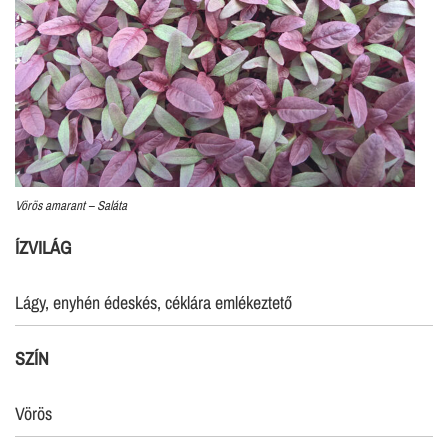
Vörös amarant – Saláta
ÍZVILÁG
Lágy, enyhén édeskés, céklára emlékeztető
SZÍN
Vörös