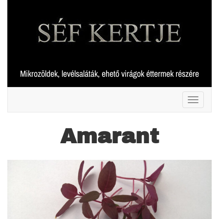
Skip
to
content
Mikrozöldek, levélsaláták, ehető virágok éttermek részére
Toggle 
Amarant