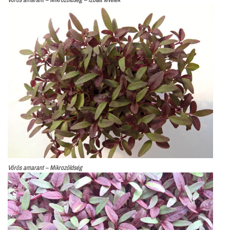
Vörös amarant – Mikrozöldség