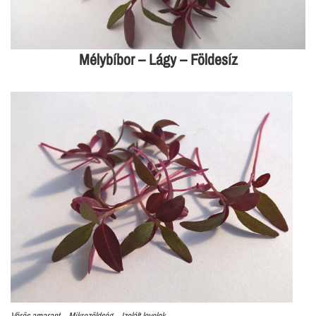
Mélybíbor – Lágy – Földesíz
Vörös amarant – Mikrozöldség – Izolált levelek