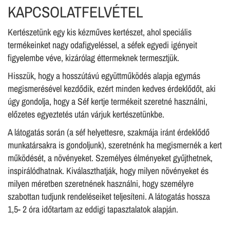
KAPCSOLATFELVÉTEL
Kertészetünk egy kis kézműves kertészet, ahol speciális
termékeinket nagy odafigyeléssel, a séfek egyedi igényeit
figyelembe véve, kizárólag éttermeknek termesztjük.
Hisszük, hogy a hosszútávú együttműködés alapja egymás
megismerésével kezdődik, ezért minden kedves érdeklődőt, aki
úgy gondolja, hogy a Séf kertje termékeit szeretné használni,
előzetes egyeztetés után várjuk kertészetünkbe.
A látogatás során (a séf helyettesre, szakmája iránt érdeklődő
munkatársakra is gondoljunk), szeretnénk ha megismernék a kert
működését, a növényeket. Személyes élményeket gyűjthetnek,
inspirálódhatnak. Kiválaszthatják, hogy milyen növényeket és
milyen méretben szeretnének használni, hogy személyre
szabottan tudjunk rendeléseiket teljesíteni. A látogatás hossza
1,5- 2 óra időtartam az eddigi tapasztalatok alapján.