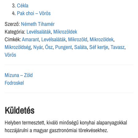
Cékla
Pak choi – Vörös
Szerző:
Németh Tihamér
Kategória:
Levélsaláták
,
Mikrozöldek
Címkék:
Amarant
,
Levélsaláták
,
Mikrozöld
,
Mikrozöldek
,
Mikrozöldség
,
Nyár
,
Ősz
,
Pungent
,
Saláta
,
Séf kertje
,
Tavasz
,
Vörös
Mizuna – Zöld
Fodroskel
Küldetés
Helyben termesztett, kiváló minőségű konyhai alapanyagokkal
hozzájárulni a magyar gasztronómiai törekvésekhez.