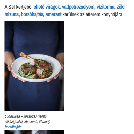
A Séf kertjéből
ehető virágok
,
vadpetrezselyem
,
vízitorma
,
zöld
mizuna
,
borsóhajtás
,
amarant
kerülnek az étterem konyhájára.
Ludaskása – libazuzá­s rizottó
zöldségekkel, libacomb­, libamáj,
borsóhajtás