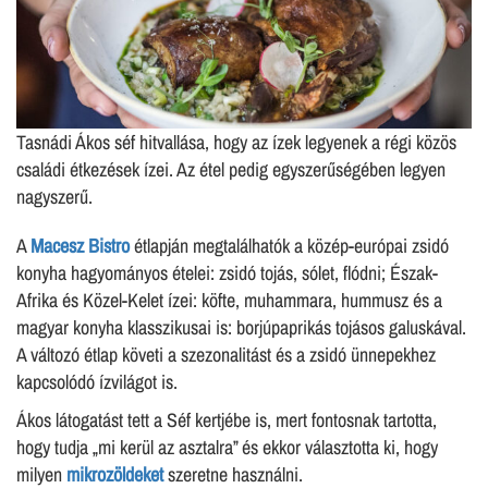
Tasnádi Ákos séf hitvallása, hogy az ízek legyenek a régi közös
családi étkezések ízei. Az étel pedig egyszerűségében legyen
nagyszerű.
A
Macesz Bistro
étlapján megtalálhatók a közép-európai zsidó
konyha hagyományos ételei: zsidó tojás, sólet, flódni; Észak-
Afrika és Közel-Kelet ízei: köfte, muhammara, hummusz és a
magyar konyha klasszikusai is: borjúpaprikás tojásos galuskával.
A változó étlap követi a szezonalitást és a zsidó ünnepekhez
kapcsolódó ízvilágot is.
Ákos látogatást tett a Séf kertjébe is, mert fontosnak tartotta,
hogy tudja „mi kerül az asztalra” és ekkor választotta ki, hogy
milyen
mikrozöldeket
szeretne használni.