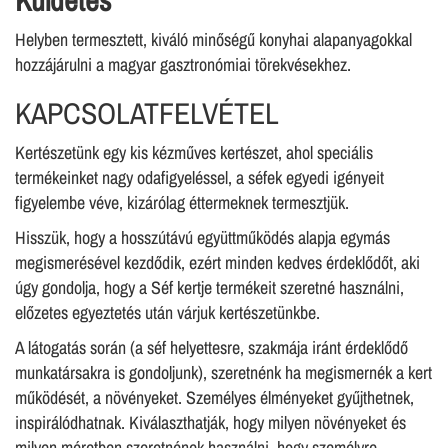
Helyben termesztett, kiváló minőségű konyhai alapanyagokkal
hozzájárulni a magyar gasztronómiai törekvésekhez.
KAPCSOLATFELVÉTEL
Kertészetünk egy kis kézműves kertészet, ahol speciális
termékeinket nagy odafigyeléssel, a séfek egyedi igényeit
figyelembe véve, kizárólag éttermeknek termesztjük.
Hisszük, hogy a hosszútávú együttműködés alapja egymás
megismerésével kezdődik, ezért minden kedves érdeklődőt, aki
úgy gondolja, hogy a Séf kertje termékeit szeretné használni,
előzetes egyeztetés után várjuk kertészetünkbe.
A látogatás során (a séf helyettesre, szakmája iránt érdeklődő
munkatársakra is gondoljunk), szeretnénk ha megismernék a kert
működését, a növényeket. Személyes élményeket gyűjthetnek,
inspirálódhatnak. Kiválaszthatják, hogy milyen növényeket és
milyen méretben szeretnének használni, hogy személyre