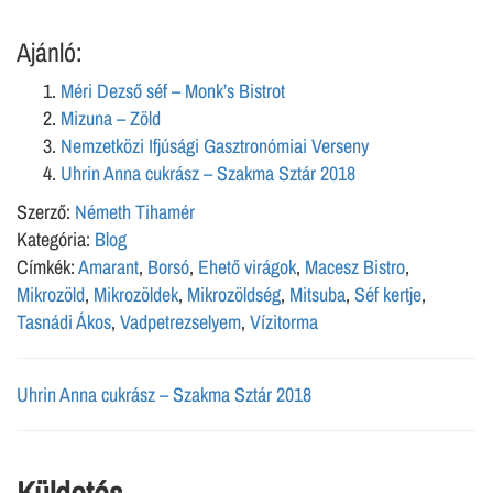
Ajánló:
Méri Dezső séf – Monk’s Bistrot
Mizuna – Zöld
Nemzetközi Ifjúsági Gasztronómiai Verseny
Uhrin Anna cukrász – Szakma Sztár 2018
Szerző:
Németh Tihamér
Kategória:
Blog
Címkék:
Amarant
,
Borsó
,
Ehető virágok
,
Macesz Bistro
,
Mikrozöld
,
Mikrozöldek
,
Mikrozöldség
,
Mitsuba
,
Séf kertje
,
Tasnádi Ákos
,
Vadpetrezselyem
,
Vízitorma
Uhrin Anna cukrász – Szakma Sztár 2018
Küldetés