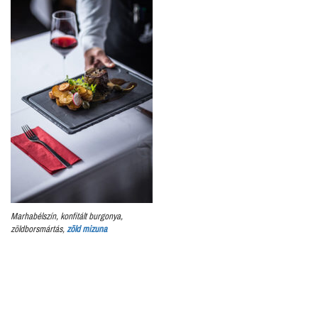
Marhabélszín, konfitált burgonya,
zöldborsmár­tás,
zöld mizuna