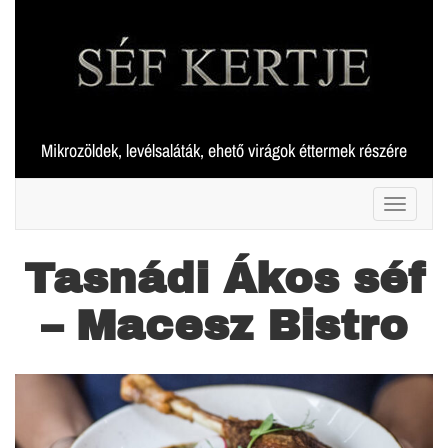
Skip
to
content
Mikrozöldek, levélsaláták, ehető virágok éttermek részére
Toggle 
Tasnádi Ákos séf
– Macesz Bistro