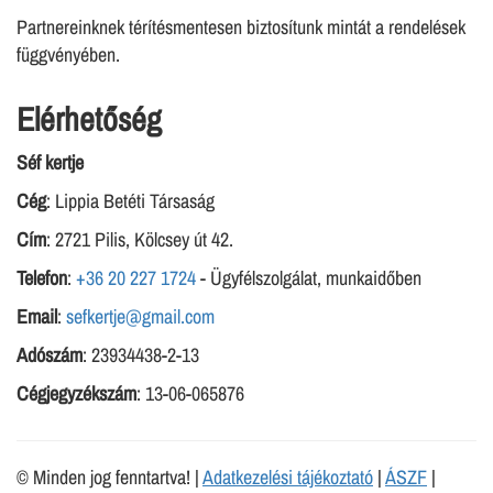
Partnereinknek térítésmentesen biztosítunk mintát a rendelések
függvényében.
Elérhetőség
Séf kertje
Cég
: Lippia Betéti Társaság
Cím
: 2721 Pilis, Kölcsey út 42.
Telefon
:
+36 20 227 1724
- Ügyfélszolgálat, munkaidőben
Email
:
sefkertje@gmail.com
Adószám
: 23934438-2-13
Cégjegyzékszám
: 13-06-065876
© Minden jog fenntartva! |
Adatkezelési tájékoztató
|
ÁSZF
|