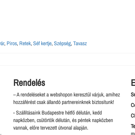
ár
,
Piros
,
Retek
,
Séf kertje
,
Szépség
,
Tavasz
Rendelés
E
– A rendeléseket a webshopon keresztül várjuk, amihez
Sé
hozzáférést csak állandó partnereinknek biztosítunk!
C
- Szállításaink Budapestre hétfő délután, kedd
C
napközben, csütörtök délután, és péntek napközben
Te
vannak, előre tervezett útvonal alapján.
m