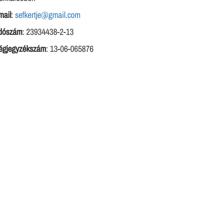
mail
:
sefkertje@gmail.com
dószám
: 23934438-2-13
égjegyzékszám
: 13-06-065876