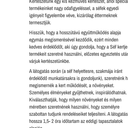
Kertészetünk egy kis kézműves kertészet, ahol speciál
termékeinket nagy odafigyeléssel, a séfek egyedi
igényeit figyelembe véve, kizárólag éttermeknek
termesztjük.
Hisszük, hogy a hosszútávú együttműködés alapja
egymás megismerésével kezdődik, ezért minden
kedves érdeklődőt, aki úgy gondolja, hogy a Séf kertje
termékeit szeretné használni, előzetes egyeztetés utá
várjuk kertészetünkbe.
A látogatás során (a séf helyettesre, szakmája iránt
érdeklődő munkatársakra is gondoljunk), szeretnénk 
megismernék a kert működését, a növényeket.
Személyes élményeket gyűjthetnek, inspirálódhatnak.
Kiválaszthatják, hogy milyen növényeket és milyen
méretben szeretnének használni, hogy személyre
szabottan tudjunk rendeléseiket teljesíteni. A látogatás
hossza 1,5- 2 óra időtartam az eddigi tapasztalatok