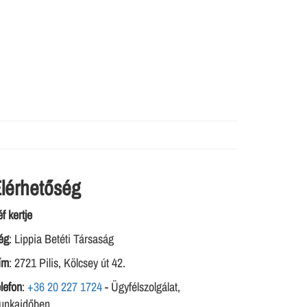
lérhetőség
f kertje
ég
: Lippia Betéti Társaság
ím
: 2721 Pilis, Kölcsey út 42.
lefon
:
+36 20 227 1724
- Ügyfélszolgálat,
unkaidőben