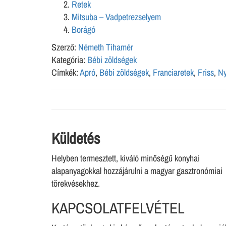
Retek
Mitsuba – Vadpetrezselyem
Borágó
Szerző:
Németh Tihamér
Kategória:
Bébi zöldségek
Címkék:
Apró
,
Bébi zöldségek
,
Franciaretek
,
Friss
,
Ny
Küldetés
Helyben termesztett, kiváló minőségű konyhai
alapanyagokkal hozzájárulni a magyar gasztronómiai
törekvésekhez.
KAPCSOLATFELVÉTEL